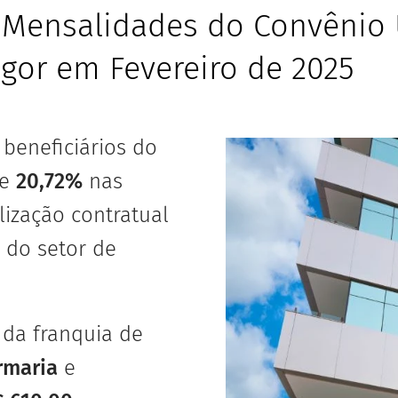
s Mensalidades do Convênio
igor em Fevereiro de 2025
s beneficiários do
de
20,72%
nas
ização contratual
s do setor de
 da franquia de
rmaria
e