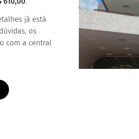
$ 610,00
.
talhes já está
dúvidas, os
o com a central